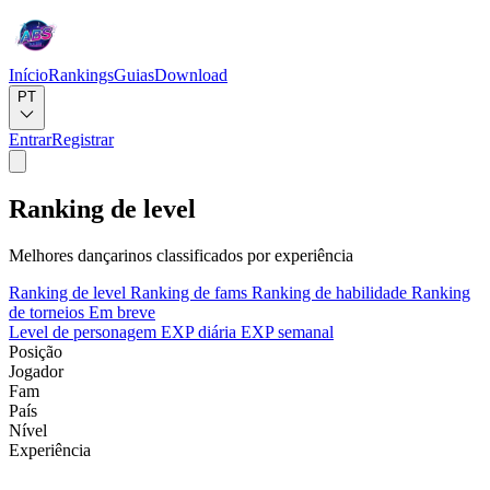
Início
Rankings
Guias
Download
PT
Entrar
Registrar
Ranking de level
Melhores dançarinos classificados por experiência
Ranking de level
Ranking de fams
Ranking de habilidade
Ranking
de torneios
Em breve
Level de personagem
EXP diária
EXP semanal
Posição
Jogador
Fam
País
Nível
Experiência