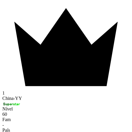
1
China-YY
Nível
60
Fam
-
País