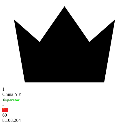
1
China-YY
-
60
8.108.264