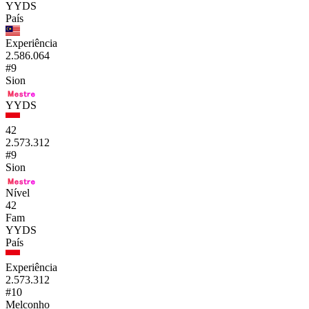
YYDS
País
Experiência
2.586.064
#9
Sion
YYDS
42
2.573.312
#9
Sion
Nível
42
Fam
YYDS
País
Experiência
2.573.312
#10
Melconho