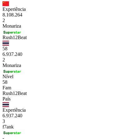
Experiência
8.108.264
2
Monariza
Rush12Beat
58
6.937.240
2
Monariza
Nível
58
Fam
Rush12Beat
País
Experiência
6.937.240
3
f7ank
-