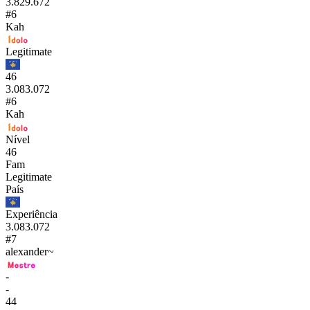
3.829.672
#6
Kah
Legitimate
46
3.083.072
#6
Kah
Nível
46
Fam
Legitimate
País
Experiência
3.083.072
#7
alexander~
-
-
44