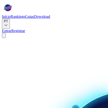
Início
Rankings
Guias
Download
PT
Entrar
Registrar