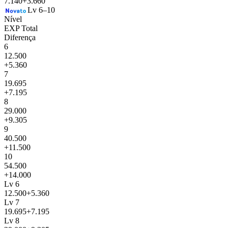
7.140
+3.660
Lv 6–10
Nível
EXP Total
Diferença
6
12.500
+5.360
7
19.695
+7.195
8
29.000
+9.305
9
40.500
+11.500
10
54.500
+14.000
Lv 6
12.500
+5.360
Lv 7
19.695
+7.195
Lv 8