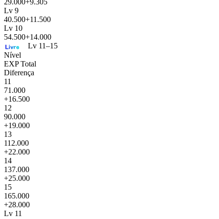
29.000
+9.305
Lv 9
40.500
+11.500
Lv 10
54.500
+14.000
Lv 11–15
Nível
EXP Total
Diferença
11
71.000
+16.500
12
90.000
+19.000
13
112.000
+22.000
14
137.000
+25.000
15
165.000
+28.000
Lv 11